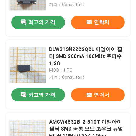
가격：Consultant
우리에 대하여
최고의 가격
연락처
공장 여행
DLW31SN222SQ2L 이엠아이 필
품질 관리
터 SMD 200mA 100MHz 주파수
1.2Ω
MOQ：1 PC
연락주세요
가격：Consultant
인용문을 요구하세요
최고의 가격
연락처
IC 전자 부품
AMCW4532B-2-510T 이엠아이
필터 SMD 공통 모드 초우크 듀얼
IC 집적 회로
51uH 1MHz 0.23A 1Ohm