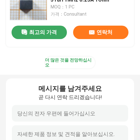
MOQ：1 PC
가격：Consultant
IC 다이오드·트랜지스터
최고의 가격
연락처
버튼형 배터리 홀더
전자 부품 축전기
더 많은 것을 전망하십시
오
SMD 인덕터
메시지를 남겨주세요
스드 칩 저항기
곧 다시 연락 드리겠습니다!
크리스탈 발진기 SMD
광전 소자