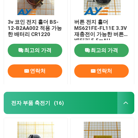
3v 코인 전지 홀더 BS-
버튼 전지 홀더
12-B2AA002 적용 가능
MS621FE-FL11E 3.3V
한 배터리 CR1220
재충전이 가능한 버튼형
배터리 5.5mAH
최고의 가격
최고의 가격
연락처
연락처
전자 부품 축전기
(16)