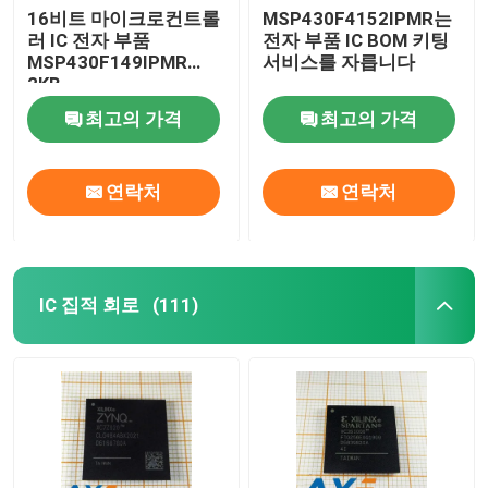
16비트 마이크로컨트롤
MSP430F4152IPMR는
러 IC 전자 부품
전자 부품 IC BOM 키팅
MSP430F149IPMR
서비스를 자릅니다
2KB
최고의 가격
최고의 가격
연락처
연락처
IC 집적 회로
(111)