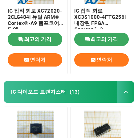
IC 집적 회로 XC7Z020-
IC 집적 회로
2CLG484I 듀얼 ARM®
XC3S1000-4FTG256I
Cortex®-A9 햄프코어
내장된 FPGA
티엠
Spartan®-3
최고의 가격
최고의 가격
연락처
연락처
IC 다이오드·트랜지스터
(13)