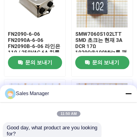
우리에 대하여
FN2090-6-06
SMW7060S102LTT
공장 여행
FN2090A-6-06
SMD 초크는 현재 3A
FN2090B-6-06 라인은
DCR 17Ω
110 / 250VAC 6A 차를
1020Ω@100MHz를 평
품질 관리
필터링합니다
가했습니다
문의 보내기
문의 보내기
연락주세요
Sales Manager
인용문을 요구하세요
IC 전자 부품
11:50 AM
Good day, what product are you looking 
IC 집적 회로
for?