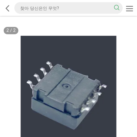
2
/
2