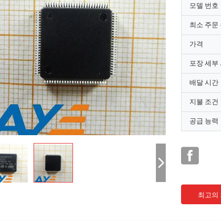
모델 번호
최소 주문
가격
포장 세부
배달 시간
지불 조건
공급 능력
최고의