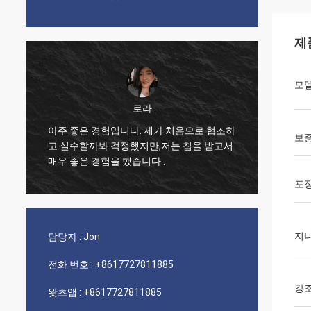
제
모델
로라
아주 좋은 경험입니다. 제가 처음으로 협조하
보
되
고 실수할까봐 걱정했지만,저는 칩을 받고서
좋은 제
매우 좋은 경험을 했습니다..
포장
지
담당자 :
Jon
전화 번호 :
+8617727811885
강
왓츠앱 :
+8617727811885