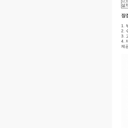
설
장
1.
2.
3.
4.
제