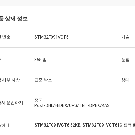
품 상세 정보
 번호
기술
STM32F091VCT6
오즈튀르
라잔
증
365 일
품질
우리 회사는 제품을 받았
품, 다음 번 구매할게요
지 않았고, 칩 품질도 원
 세부 사항
표준 박스
상태
중국
나서 운반하기
Post/DHL/FEDEX/UPS/TNT/DPEX/KAS
조하다
STM32F091VCT6 32KB
,
STM32F091VCT6 IC 집적