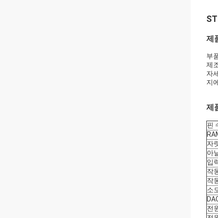
ST
제
부품
제조
자
지에
제
핀 
RA
자
아날
입력
작동
작동
소모
DA
전원
전원