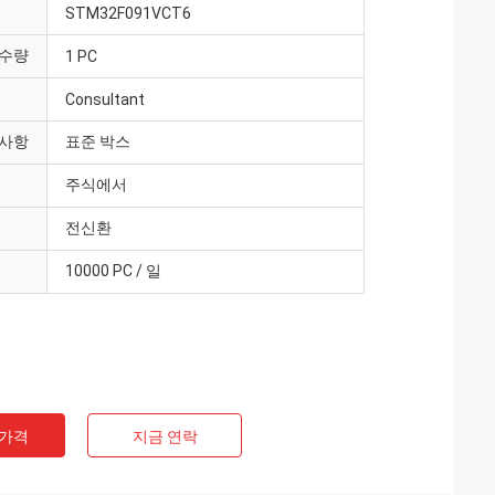
STM32F091VCT6
 수량
1 PC
Consultant
 사항
표준 박스
주식에서
전신환
10000 PC / 일
 가격
지금 연락