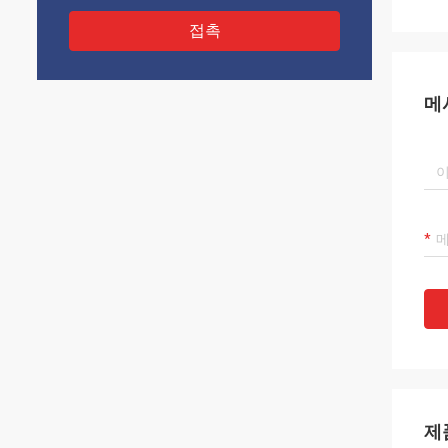
접촉
메
제