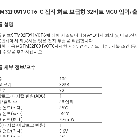
M32F091VCT6 IC 집적 회로 보급형 32비트 MCU 입력/출
품 설명
 번호
STM32F091VCT6
에 의해 제조됩니다
AYE에서 회사 및 배포.
성
업체에서 제공하는 많은 전자 부품을 취급합니다.
세한 내용은
STM32F091VCT6
자세한 사양, 견적, 리드 타임, 지불 조건
 수량을 추가하십시오.
품 세부 정보/모수
수
100
M 크기
32KB
릿수
32
로그-디지털 변환(ADC)
1
/출력 수
88 입력
 온도(최대)
85℃
 온도(최소)
-40℃
 전력(최대)
476mW
C(디지털-아날로그 변환)
1
 전압(최대)
3.6V
 전압(최소)