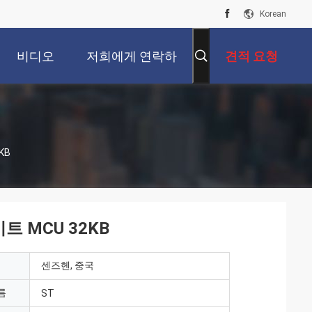
Korean
비디오
저희에게 연락하
견적 요청
십시오
KB
비트 MCU 32KB
센즈헨, 중국
름
ST